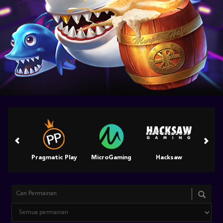
Pragmatic Play
MicroGaming
Hacksaw
King