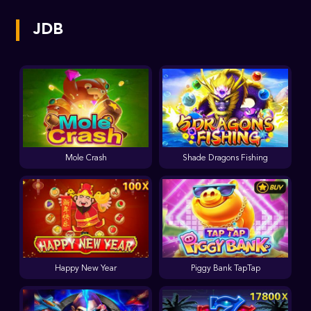
JDB
Mole Crash
Shade Dragons Fishing
Happy New Year
Piggy Bank TapTap