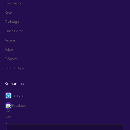
Live Casino
Race
Olahraga
Crash Game
Arcade
Poker
E-Sports
Sabung Ayam
Komunitas
Telegram
Facebook