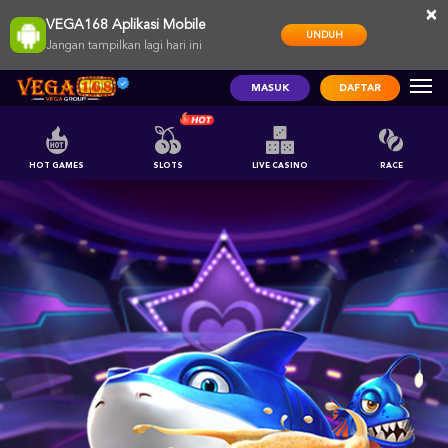
×
VEGA168 Aplikasi Mobile
UNDUH
Jangan tampilkan lagi hari ini
MASUK
DAFTAR
HOT GAMES
SLOTS
LIVE CASINO
RACE