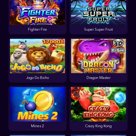
Fighter Fire
Super Super Fruit
Jogo Do Bicho
Dragon Master
Mines 2
Crazy King Kong