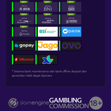
* Selama bank maintenance dan bank offline deposit dan
penarikan tidak dapat diproses