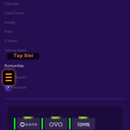
Olahraga
Crash Game
Arcade
Poker
E-Sports
Sabung Ayam
Tap Sini
Komunitas
Telegram
Facebook