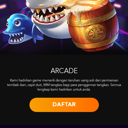
ARCADE
Kami hadirkan game menarik dengan taruhan uang asli dari permainan
tembak ikan, capit duit, MM tangkas bagi para penggemar tangkas. Semua
lengkap kami hadirkan untuk anda.
DAFTAR