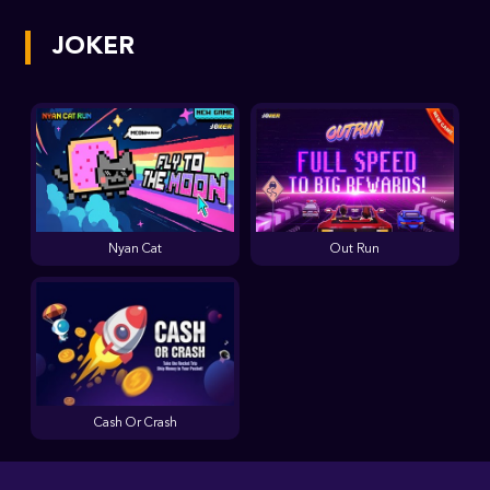
JOKER
Nyan Cat
Out Run
Cash Or Crash