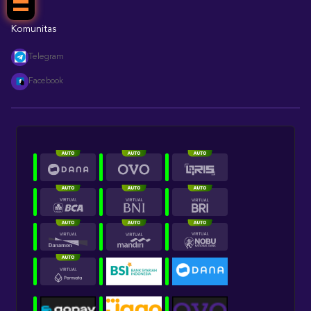
Komunitas
Telegram
Facebook