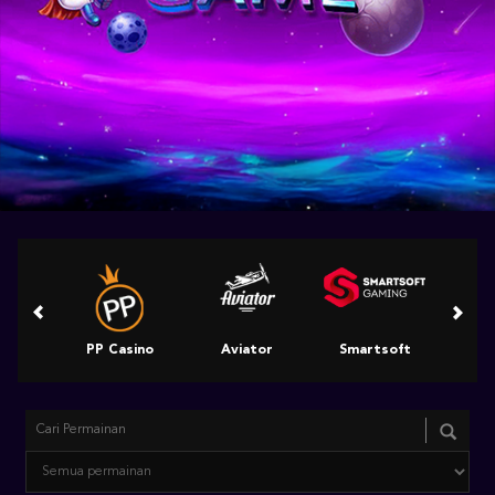
PP Casino
Aviator
Smartsoft
Micr