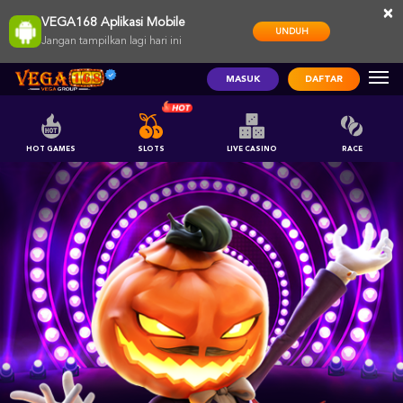
×
VEGA168 Aplikasi Mobile
UNDUH
Jangan tampilkan lagi hari ini
MASUK
DAFTAR
HOT GAMES
SLOTS
LIVE CASINO
RACE