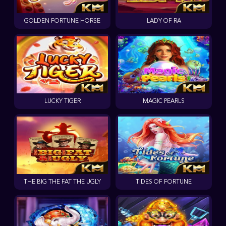
GOLDEN FORTUNE HORSE
LADY OF RA
LUCKY TIGER
MAGIC PEARLS
THE BIG THE FAT THE UGLY
TIDES OF FORTUNE