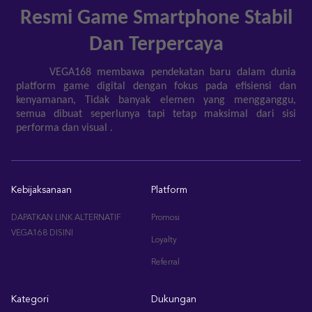
Resmi Game Smartphone Stabil
Dan Terpercaya
VEGA168 membawa pendekatan baru dalam dunia
platform game digital dengan fokus pada efisiensi dan
kenyamanan, Tidak banyak elemen yang mengganggu,
semua dibuat seperlunya tapi tetap maksimal dari sisi
performa dan visual .
Kebijaksanaan
Platform
DAPATKAN LINK ALTERNATIF
Promosi
VEGA168 DISINI
Loyalty
Referral
Kategori
Dukungan