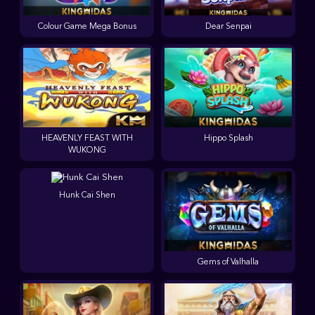
Colour Game Mega Bonus
Dear Senpai
HEAVENLY FEAST WITH
Hippo Splash
WUKONG
Hunk Cai Shen
Gems of Valhalla