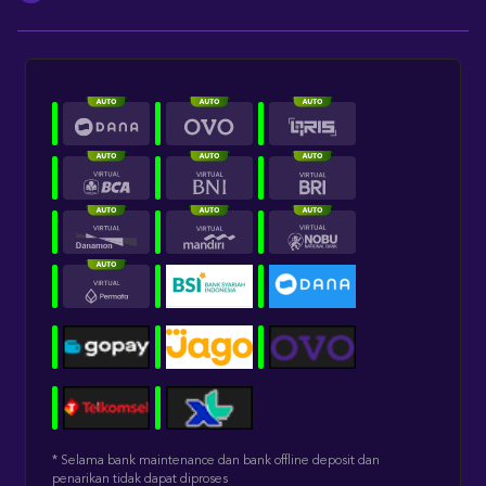
* Selama bank maintenance dan bank offline deposit dan
penarikan tidak dapat diproses