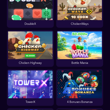
DoubleX
ChickenWays
Chicken Highway
Bottle Mania
TowerX
4 Bonuses Bonanza