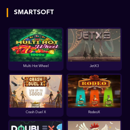
SMARTSOFT
Multi Hot Wheel
JetX3
Crash Duel X
RodeoX