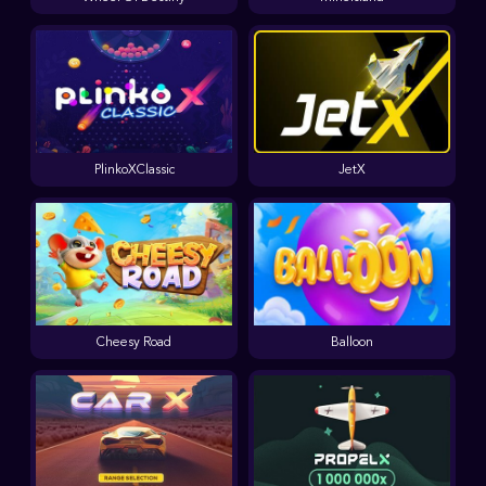
PlinkoXClassic
JetX
Cheesy Road
Balloon