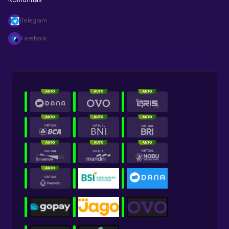
Komunitas
Telegram
Facebook