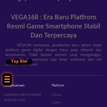
VEGA168 : Era Baru Platfrom
Resmi Game Smartphone Stabil
Dan Terpercaya
VEGA168 membawa pendekatan baru dalam dunia
platform game digital dengan fokus pada efisiensi dan
kenyamanan, Tidak banyak elemen yang mengganggu,
semua dibuat seperlunya tapi tetap maksimal dari sisi
Tap Sini
performa dan visual .
Kebijaksanaan
Platform
DAPATKAN LINK ALTERNATIF
Promosi
VEGA168 DISINI
Loyalty