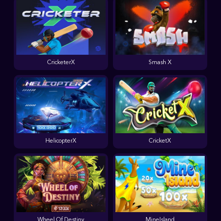
CricketerX
Smash X
HelicopterX
CricketX
Wheel Of Destiny
MineIsland