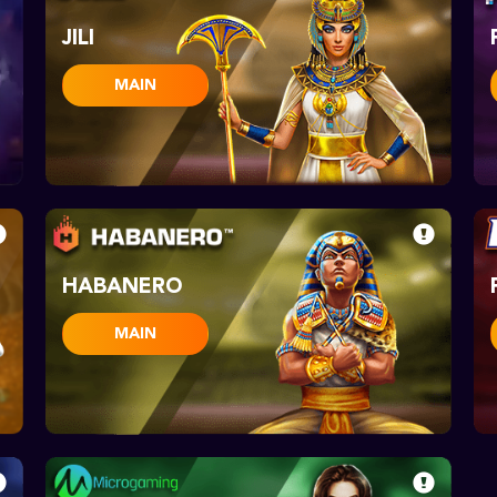
JILI
MAIN
HABANERO
MAIN