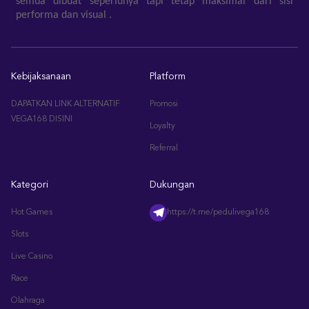
semua dibuat seperlunya tapi tetap maksimal dari sisi
performa dan visual .
Kebijaksanaan
Platform
DAPATKAN LINK ALTERNATIF
Promosi
VEGA168 DISINI
Loyalty
Referral
Kategori
Dukungan
Hot Games
https://t.me/pedulivega168
Slots
Live Casino
Race
Olahraga