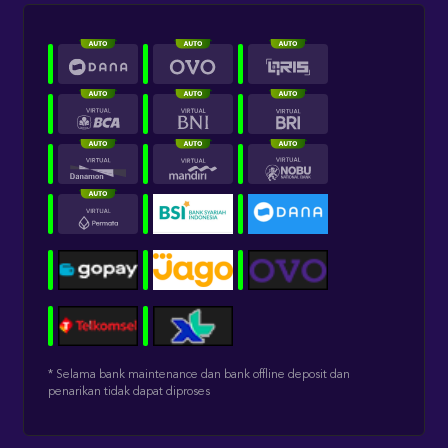
* Selama bank maintenance dan bank offline deposit dan
penarikan tidak dapat diproses