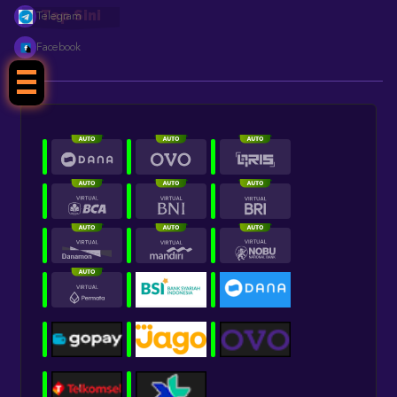
Tap Sini
Telegram
Facebook