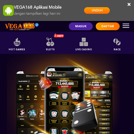
×
VEGA168 Aplikasi Mobile
UNDUH
Jangan tampilkan lagi hari ini
MASUK
DAFTAR
HOT GAMES
SLOTS
LIVE CASINO
RACE