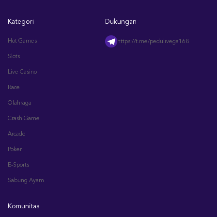
Kategori
Dukungan
Hot Games
https://t.me/pedulivega168
Slots
Live Casino
Race
Olahraga
Crash Game
Arcade
Poker
E-Sports
Sabung Ayam
Komunitas